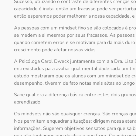
Sucesso, utilizando o contraste de diferentes crenças 
capacidade é inata, então um fracasso pode ser pertur
então esperamos poder melhorar a nossa capacidade, e 
As pessoas com um mindset fixo se são colocados à pr
se medem a si mesmos por seus fracassos. As pessoas 
quando cometem erros e se motivam para da mais duro e
crescimento pode afetar nossas vidas.
A Psicóloga Carol Dweck juntamente com a a Dra. Lisa 
entrevistados para avaliar qual mentalidade cada um t
estudo mostraram que os alunos com um mindset de cre
desempenho, tiveram de fato notas mais altas ao long
Sabe qual era a diferença básica entre estes dois grupo
aprendizado.
Os mindsets não são quaisquer crenças. São crenças qu
Nos permitem enquadrar situações: dirigem nossa atenç
informações. Sugerem objetivos sensatos para que saib
que não tenhamos que decifrar o que fazer. Quando no