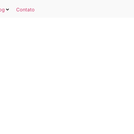
og
Contato
O QUE É, QUAL IMPOR
SIGNIFICADO