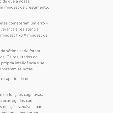
o de que a nossa
um mindset de crescimento,
 eles cometeram um erro –
erança e resistência
 mindset fixo X mindset de
 da sétima série foram
os. Os resultados do
rópria inteligência e seu
lhoraram as notas.
a e capacidade de
 de funções cognitivas.
obrecarregados com
 de ação razoáveis para
m podemos nos tornar.