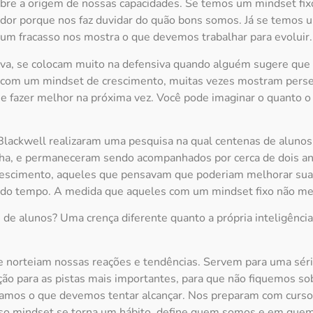
sobre a origem de nossas capacidades. Se temos um mindset fix
bador porque nos faz duvidar do quão bons somos. Já se temos 
um fracasso nos mostra o que devemos trabalhar para evoluir.
ova, se colocam muito na defensiva quando alguém sugere que
com um mindset de crescimento, muitas vezes mostram persev
 fazer melhor na próxima vez. Você pode imaginar o quanto o
Blackwell realizaram uma pesquisa na qual centenas de alunos
inha, e permaneceram sendo acompanhados por cerca de dois an
scimento, aqueles que pensavam que poderiam melhorar sua p
o do tempo. A medida que aqueles com um mindset fixo não me
s de alunos? Uma crença diferente quanto a própria inteligênci
e norteiam nossas reações e tendências. Servem para uma série
ão para as pistas mais importantes, para que não fiquemos s
amos o que devemos tentar alcançar. Nos preparam com cursos
sso mindset se torna um hábito, define quem somos e em que